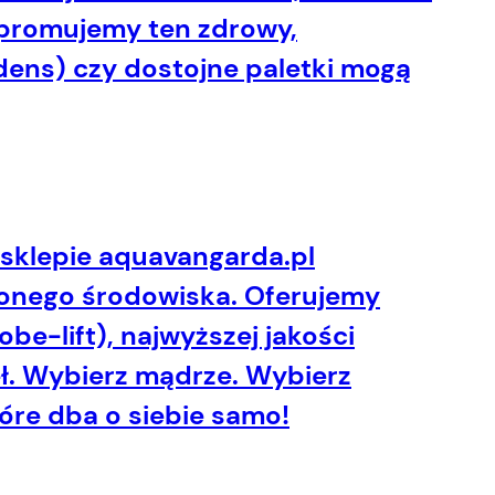
 promujemy ten zdrowy,
ndens) czy dostojne paletki mogą
 sklepie
aquavangarda.pl
żonego środowiska. Oferujemy
be-lift), najwyższej jakości
ł. Wybierz mądrze. Wybierz
tóre dba o siebie samo!