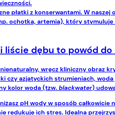
wieczności.
ne płatki z konserwantami. W naszej o
. ochotka, artemia), który stymuluje 
i liście dębu to powód d
ienaturalny, wręcz kliniczny obraz kry
 czy azjatyckich strumieniach, woda j
ny kolor woda (tzw.
blackwater
) udowa
niżasz pH wody w sposób całkowicie na
e redukuje ich stres.
Idealna przejrzy