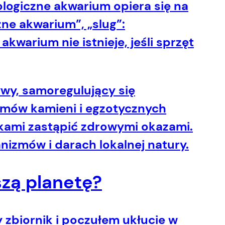
ologiczne akwarium opiera się na
zne akwarium”, „slug”:
warium nie istnieje, jeśli sprzęt
żywy, samoregulujący się
amów kamieni i egzotycznych
ykami zastąpić zdrowymi okazami.
izmów i darach lokalnej natury.
szą planetę?
zbiornik i poczułem ukłucie w