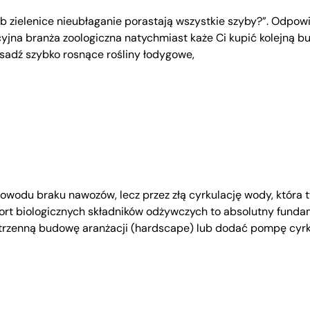
zielenice nieubłaganie porastają wszystkie szyby?”. Odpowie
ycyjna branża zoologiczna natychmiast każe Ci kupić kolejną
osadź szybko rosnące rośliny łodygowe,
owodu braku nawozów, lecz przez złą cyrkulację wody, która 
rt biologicznych składników odżywczych to absolutny fundam
rzenną budowę aranżacji (hardscape) lub dodać pompę cyrk