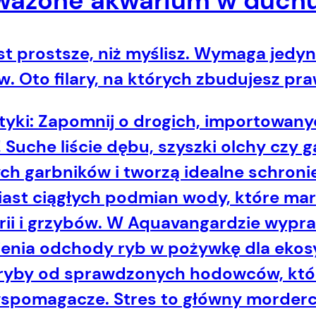
ważone akwarium w duch
st prostsze, niż myślisz. Wymaga jedyn
. Oto filary, na których zbudujesz p
tyki:
Zapomnij o drogich, importowanych
Suche liście dębu, szyszki olchy czy g
h garbników i tworzą idealne schronie
ast ciągłych podmian wody, które marnu
ii i grzybów. W
Aquavangardzie
wypra
ienia odchody ryb w pożywkę dla ekos
ryby od sprawdzonych hodowców, któr
spomagacze. Stres to główny morderc