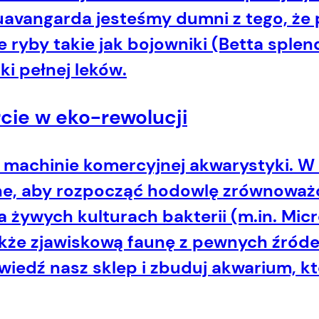
avangarda jesteśmy dumni z tego, że
e ryby takie jak bojowniki (Betta sple
ki pełnej leków.
cie w eko-rewolucji
w machinie komercyjnej akwarystyki. W
dne, aby rozpocząć hodowlę zrównowa
żywych kulturach bakterii (m.in. Micro
kże zjawiskową faunę z pewnych źróde
dwiedź nasz sklep i zbuduj akwarium, k