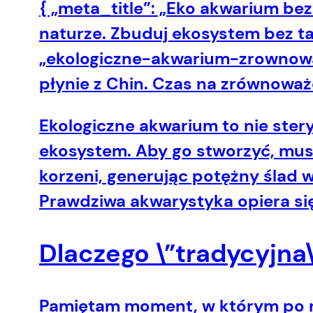
{ „meta_title”: „Eko akwarium be
naturze. Zbuduj ekosystem bez tan
„ekologiczne-akwarium-zrownowazon
płynie z Chin. Czas na zrównoważo
Ekologiczne akwarium to nie stery
ekosystem.
Aby go stworzyć, mus
korzeni, generując potężny ślad 
Prawdziwa akwarystyka opiera si
Dlaczego \”tradycyjna
Pamiętam moment, w którym po ra