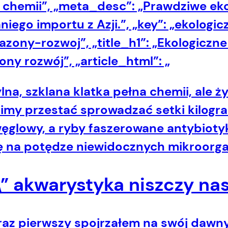
z chemii”, „meta_desc”: „Prawdziwe ek
iego importu z Azji.”, „key”: „ekologic
y-rozwoj”, „title_h1”: „Ekologiczne ak
ny rozwój”, „article_html”: „
lna, szklana klatka pełna chemii, ale 
imy przestać sprowadzać setki kilogr
węglowy, a ryby faszerowane antybiot
ę na potędze niewidocznych mikroorgan
\” akwarystyka niszczy na
z pierwszy spojrzałem na swój dawny 