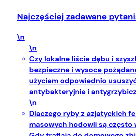
Najczęściej zadawane pytani
\n
\n
Czy lokalne liście dębu i szys
bezpieczne i wysoce pożądane!
użyciem odpowiednio ususzyć.
antybakteryjnie i antygrzybicz
\n
Dlaczego ryby z azjatyckich
masowych hodowli są często 
Gdy trafiają do domowego zbi