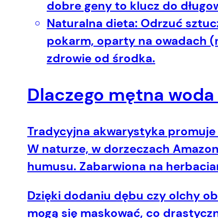
dobre geny to klucz do długo
Naturalna dieta:
Odrzuć sztucz
pokarm, oparty na owadach (np
zdrowie od środka.
Dlaczego mętna woda 
Tradycyjna akwarystyka promuje n
W naturze, w dorzeczach Amazonki
humusu. Zabarwiona na herbacia
Dzięki dodaniu dębu czy olchy ob
mogą się maskować, co drastyczni