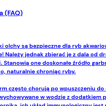
a (FAQ)
zki olchy są bezpieczne dla ryb akwari
 Należy jednak zbierać je z dala od dr
 Stanowią one doskonałe źródło garbni
o, naturalnie chroniąc ryby.
 ferm często chorują po wpuszczeniu 
wychowywane w wodzie z dodatkiem pr
ornika, ich układ immunologiczny jest