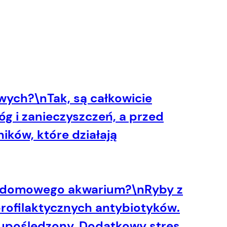
owych?
\nTak, są całkowicie
óg i zanieczyszczeń, a przed
ków, które działają
do domowego akwarium?
\nRyby z
ofilaktycznych antybiotyków.
 upośledzony. Dodatkowy stres