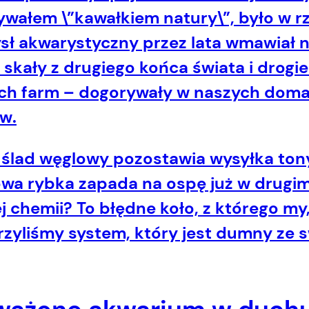
zywałem \”kawałkiem natury\”, było w 
ysł akwarystyczny przez lata wmawiał n
ały z drugiego końca świata i drogie 
h farm – dogorywały w naszych domach
w.
i
ślad węglowy
pozostawia wysyłka tony
wa rybka zapada na ospę już w drugim
j chemii? To błędne koło, z którego my
zyliśmy system, który jest dumny ze sw