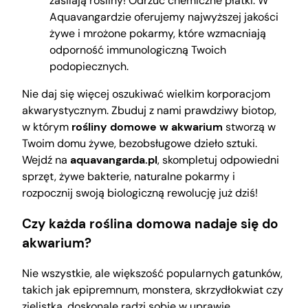
zasilają rośliny! Odrzuć chemiczne płatki. W
Aquavangardzie oferujemy najwyższej jakości
żywe i mrożone pokarmy, które wzmacniają
odporność immunologiczną Twoich
podopiecznych.
Nie daj się więcej oszukiwać wielkim korporacjom
akwarystycznym. Zbuduj z nami prawdziwy biotop,
w którym
rośliny domowe w akwarium
stworzą w
Twoim domu żywe, bezobsługowe dzieło sztuki.
Wejdź na
aquavangarda.pl
, skompletuj odpowiedni
sprzęt, żywe bakterie, naturalne pokarmy i
rozpocznij swoją biologiczną rewolucję już dziś!
Czy każda roślina domowa nadaje się do
akwarium?
Nie wszystkie, ale większość popularnych gatunków,
takich jak epipremnum, monstera, skrzydłokwiat czy
zielistka, doskonale radzi sobie w uprawie