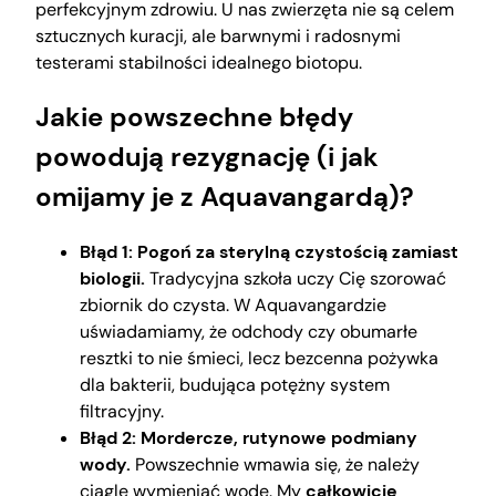
perfekcyjnym zdrowiu. U nas zwierzęta nie są celem
sztucznych kuracji, ale barwnymi i radosnymi
testerami stabilności idealnego biotopu.
Jakie powszechne błędy
powodują rezygnację (i jak
omijamy je z Aquavangardą)?
Błąd 1: Pogoń za sterylną czystością zamiast
biologii.
Tradycyjna szkoła uczy Cię szorować
zbiornik do czysta. W Aquavangardzie
uświadamiamy, że odchody czy obumarłe
resztki to nie śmieci, lecz bezcenna pożywka
dla bakterii, budująca potężny system
filtracyjny.
Błąd 2: Mordercze, rutynowe podmiany
wody.
Powszechnie wmawia się, że należy
ciągle wymieniać wodę. My
całkowicie