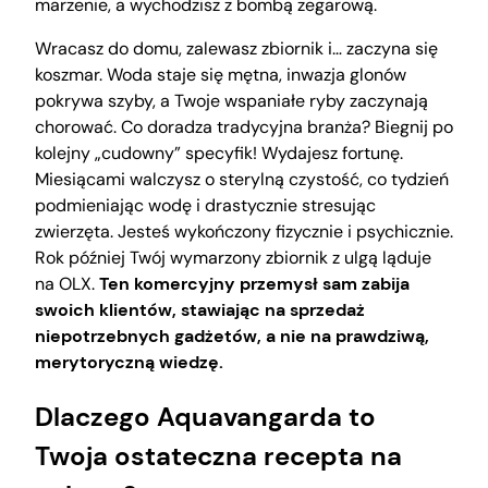
marzenie, a wychodzisz z bombą zegarową.
Wracasz do domu, zalewasz zbiornik i… zaczyna się
koszmar. Woda staje się mętna, inwazja glonów
pokrywa szyby, a Twoje wspaniałe ryby zaczynają
chorować. Co doradza tradycyjna branża? Biegnij po
kolejny „cudowny” specyfik! Wydajesz fortunę.
Miesiącami walczysz o sterylną czystość, co tydzień
podmieniając wodę i drastycznie stresując
zwierzęta. Jesteś wykończony fizycznie i psychicznie.
Rok później Twój wymarzony zbiornik z ulgą ląduje
na OLX.
Ten komercyjny przemysł sam zabija
swoich klientów, stawiając na sprzedaż
niepotrzebnych gadżetów, a nie na prawdziwą,
merytoryczną wiedzę.
Dlaczego Aquavangarda to
Twoja ostateczna recepta na